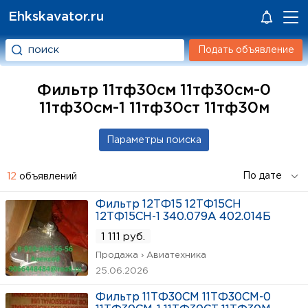
Ehkskavator.ru
Подать объявление
Фильтр 11тф30см 11тф30см-0
11тф30см-1 11тф30ст 11тф30м
12
объявлений
Фильтр 12ТФ15 12ТФ15СН
12ТФ15СН-1 340.079А 402.014Б
1 111 руб.
Продажа › Авиатехника
25.06.2026
Фильтр 11ТФ30СМ 11ТФ30СМ-0