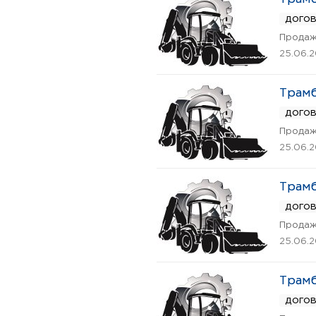
дого
Продаж
25.06.
Трамб
дого
Продаж
25.06.
Трамб
дого
Продаж
25.06.
Трамб
дого