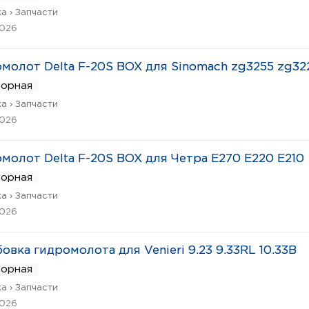
а › Запчасти
2026
молот Delta F-20S BOX для Sinomach zg3255 zg32
ворная
а › Запчасти
2026
молот Delta F-20S BOX для Четра Е270 Е220 Е210
ворная
а › Запчасти
2026
овка гидромолота для Venieri 9.23 9.33RL 10.33B
ворная
а › Запчасти
2026