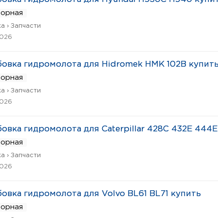
ворная
а › Запчасти
2026
овка гидромолота для Hidromek HMK 102B купит
ворная
а › Запчасти
2026
овка гидромолота для Caterpillar 428C 432E 444E
ворная
а › Запчасти
2026
овка гидромолота для Volvo BL61 BL71 купить
ворная