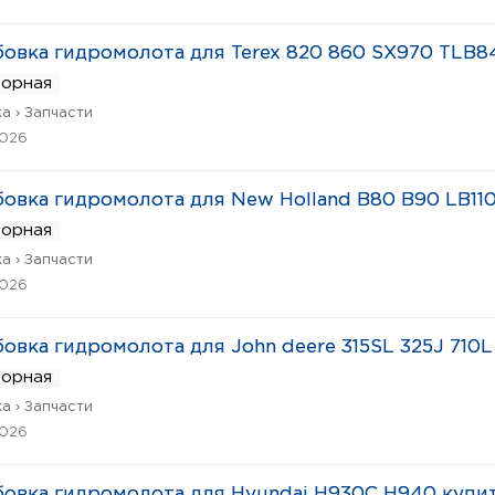
овка гидромолота для Terex 820 860 SX970 TLB8
ворная
а › Запчасти
2026
овка гидромолота для New Holland B80 B90 LB11
ворная
а › Запчасти
2026
овка гидромолота для John deere 315SL 325J 710L
ворная
а › Запчасти
2026
овка гидромолота для Hyundai H930C H940 купи