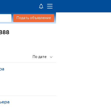
Подать объявление
l888
ра
ьера