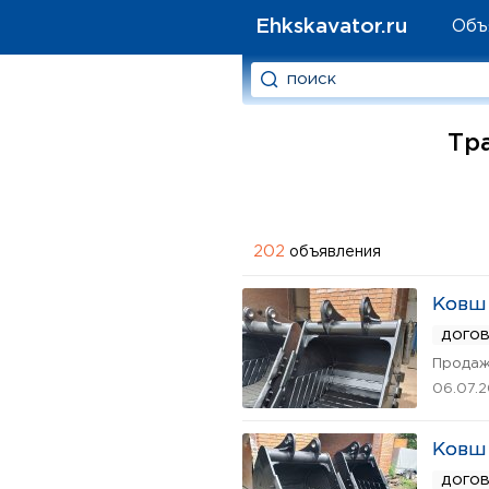
Ehkskavator.ru
Объ
Тра
202
объявления
Ковш 
дого
Продаж
06.07.
Ковш 
дого