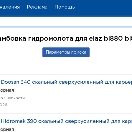
явления
Реклама
Помощь
мбовка гидромолота для elaz bl880 b
Doosan 340 скальный сверхусиленный для карье
ворная
а › Запчасти
2026
Hidromek 390 скальный сверхусиленный для кар
ворная