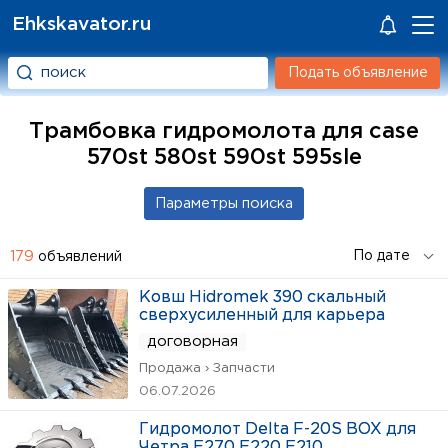
Ehkskavator.ru
Подать объявление
Трамбовка гидромолота для case
570st 580st 590st 595sle
179
объявлений
Ковш Hidromek 390 скальный
сверхусиленный для карьера
договорная
Продажа › Запчасти
06.07.2026
Гидромолот Delta F-20S BOX для
Четра Е270 Е220 Е210