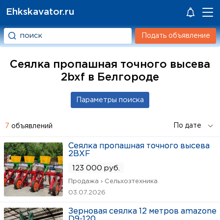
Ehkskavator.ru
Подать объявление
Сеялка пропашная точнoго высeвa
2bxf в Белгороде
7
объявлений
Сеялка пропашная точнoго высeвa
2BXF
123 000 руб.
Продажа › Сельхозтехника
03.07.2026
Зерновая сеялка 12 метров amazone
D9-120