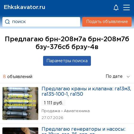
Ehkskavator.ru
Подать объявление
Предлагаю брн-208м7а брн-208м7б
бзу-376сб брзу-4в
8
объявлений
Предлагаю краны и клапана: га13м3,
га135-100-1, га150
1 111 руб.
Продажа › Авиатехника
27.07.2026
Предлагаю генераторы и насосы: