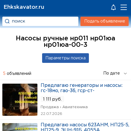
Ehkskavator.ru
Подать объявление
Насосы ручные нр011 нр01юа
нр01юа-00-3
5
объявлений
Предлагаю генераторы и насосы:
гс-18мо, гао-36, гср-ст-
1 111 руб.
Продажа › Авиатехника
22.07.2026
Предлагаю насосы 623АНМ, НП25-5,
НП25-9, ЭЦН-91Б, 4055А