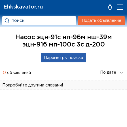
Ehkskavator.ru
Подать объявление
Насос эцн-91с нп-96м нш-39м
эцн-91б мп-100с 3с д-200
0
объявлений
Попробуйте другими словами!