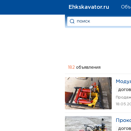
Ehkskavator.ru
Объ
182
объявления
Модул
дого
Продаж
18.05.2
Проко
дого