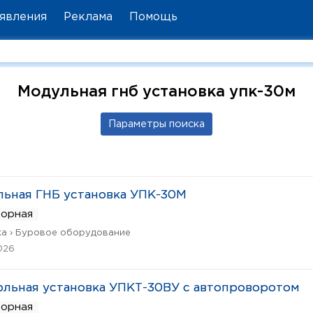
явления
Реклама
Помощь
Модульная гнб установка упк-30м
ьная ГНБ установка УПК-30М
ворная
а › Буровое оборудование
026
льная установка УПКТ-30ВУ с автопроворотом
ворная