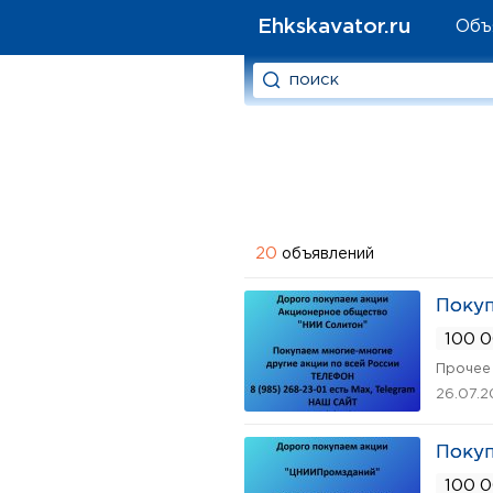
Ehkskavator.ru
Объ
20
объявлений
Покуп
100 0
Прочее 
26.07.
Поку
100 0