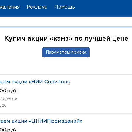
явления
Реклама
Помощь
Купим акции «кэмз» по лучшей цене
аем акции «НИИ Солитон»
00 руб.
› другое
2026
паем акции «ЦНИИПромзданий»
00 руб.