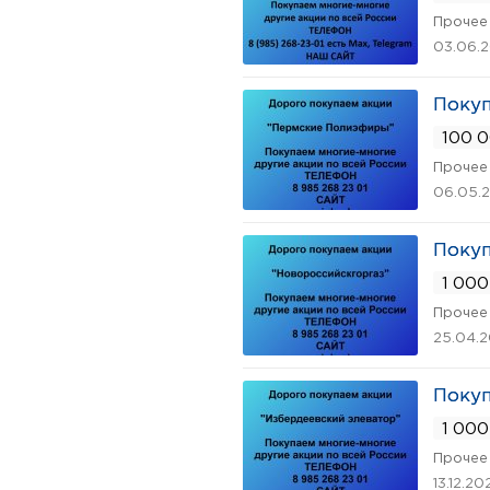
Прочее 
03.06.
Поку
100 0
Прочее 
06.05.
Покуп
1 000
Прочее 
25.04.
Покуп
1 000
Прочее 
13.12.20