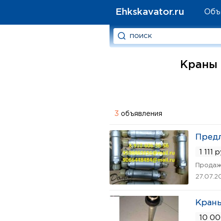
Ehkskavator.ru
Объ
Краны 
3
объявления
Предл
1 111 
Продаж
27.07.2
Краны
10 00