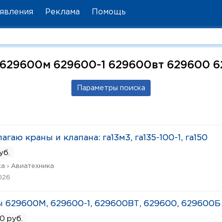
явления
Реклама
Помощь
629600м 629600-1 629600вт 629600 
агаю краны и клапана: га13м3, га135-100-1, га150
руб.
а › Авиатехника
026
 629600М, 629600-1, 629600ВТ, 629600, 629600Б
0 руб.