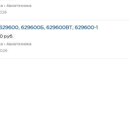
а › Авиатехника
2026
629600, 629600Б, 629600ВТ, 629600-1
0 руб.
а › Авиатехника
2026