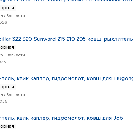
ворная
а › Запчасти
2026
pillar 322 320 Sunward 215 210 205 ковш-рыхлитель
ворная
а › Запчасти
026
тель, квик каплер, гидромолот, ковш для Liugon
ворная
а › Запчасти
2025
тель, квик каплер, гидромолот, ковш для Jcb
ворная