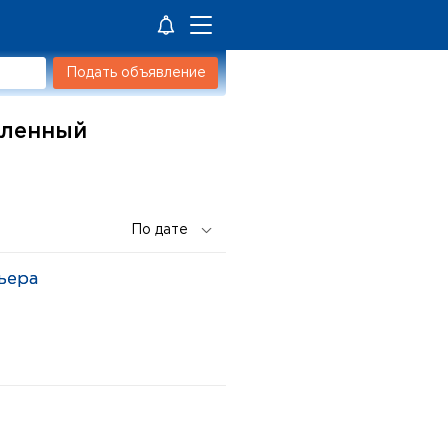
Подать объявление
силенный
ьера