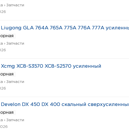
а › Запчасти
026
Liugong GLA 764A 765A 775A 776A 777A усиленн
ворная
а › Запчасти
026
Xcmg XC8-S3570 XC8-S2570 усиленный
ворная
а › Запчасти
026
Develon DX 450 DX 400 скальный сверхусиленны
ворная
а › Запчасти
2026