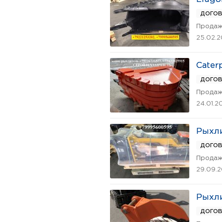
дого
Продаж
25.02.
Cater
дого
Продаж
24.01.2
Рыхли
дого
Продаж
29.09.
Рыхли
дого