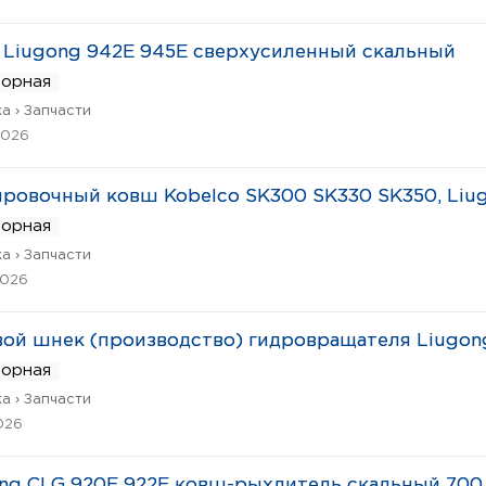
Liugong 942E 945E сверхусиленный скальный
ворная
а › Запчасти
2026
ровочный ковш Kobelco SK300 SK330 SK350, Liu
ворная
а › Запчасти
2026
ой шнек (производство) гидровращателя Liugon
ворная
а › Запчасти
026
ng CLG 920E 922E ковш-рыхлитель скальный 700