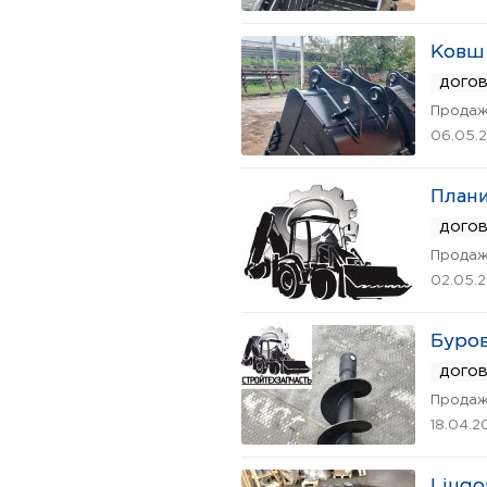
Ковш 
дого
Продаж
06.05.
Плани
дого
Продаж
02.05.
Буров
дого
Продаж
18.04.2
Liugo