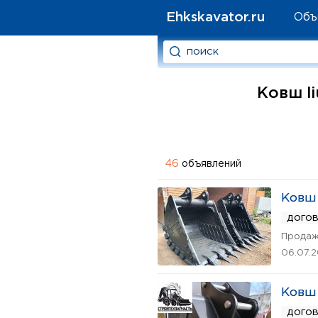
Ehkskavator.ru
Объ
Ковш li
46
объявлений
Ковш 
дого
Продаж
06.07.
Ковш 
дого