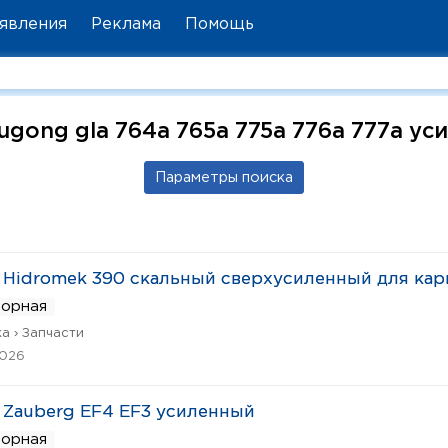
явления
Реклама
Помощь
ugong gla 764a 765a 775a 776a 777a у
Hidromek 390 скальный сверхусиленный для кар
ворная
а › Запчасти
2026
Zauberg EF4 EF3 усиленный
ворная