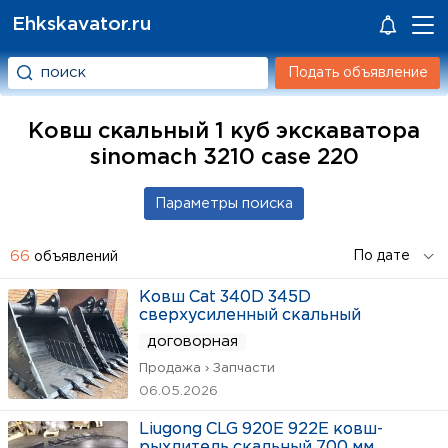
Ehkskavator.ru
Подать объявление
Ковш скальный 1 куб экскаватора
sinomach 3210 case 220
66
объявлений
Ковш Cat 340D 345D
сверхусиленный скальный
договорная
Продажа › Запчасти
06.05.2026
Liugong CLG 920E 922E ковш-
рыхлитель скальный 700 мм