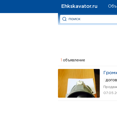
Ehkskavator.ru
Объ
1
объявление
Громк
дого
Продаж
07.05.