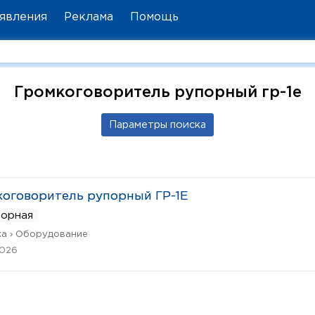
явления
Реклама
Помощь
Громкоговоритель рупорный гр-1е
оговоритель рупорный ГР-1Е
ворная
а › Оборудование
2026