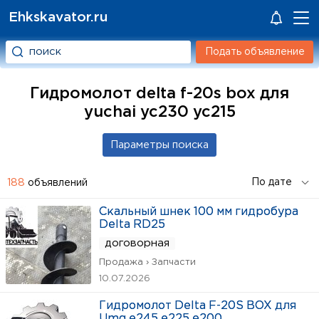
Ehkskavator.ru
Подать объявление
Гидромолот delta f-20s box для
yuchai yc230 yc215
188
объявлений
Скальный шнек 100 мм гидробура
Delta RD25
договорная
Продажа › Запчасти
10.07.2026
Гидромолот Delta F-20S BOX для
Umg e245 e225 e200