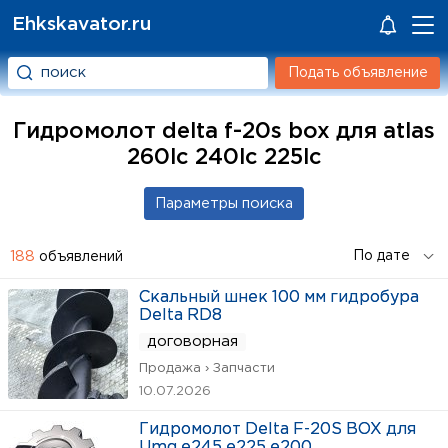
Ehkskavator.ru
Подать объявление
Гидромолот delta f-20s box для atlas
260lc 240lc 225lc
188
объявлений
Скальный шнек 100 мм гидробура
Delta RD8
договорная
Продажа › Запчасти
10.07.2026
Гидромолот Delta F-20S BOX для
Umg e245 e225 e200