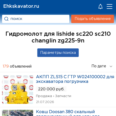
Ehkskavator.ru
Подать объявление
Гидромолот для lishide sc220 sc210
changlin zg225-9n
179
объявлений
АКПП ZLS15 С ГТР W024100002 для
экскаватора погрузчика
220 000 руб.
Продажа › Запчасти
21.07.2026
Ковш Doosan 380 скальный