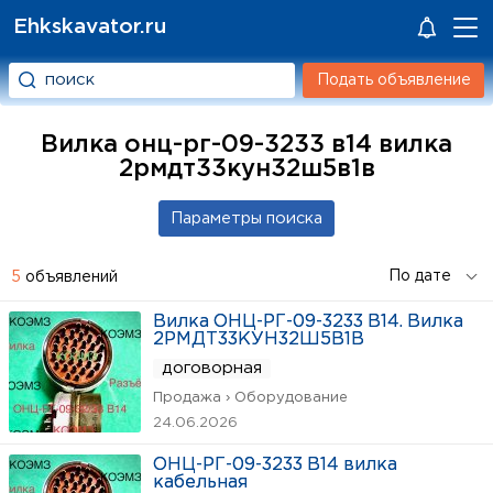
Ehkskavator.ru
Подать объявление
Вилка онц-рг-09-3233 в14 вилка
2рмдт33кун32ш5в1в
5
объявлений
Вилка ОНЦ-РГ-09-3233 В14. Вилка
2РМДТ33КУН32Ш5В1В
договорная
Продажа › Оборудование
24.06.2026
ОНЦ-РГ-09-3233 В14 вилка
кабельная