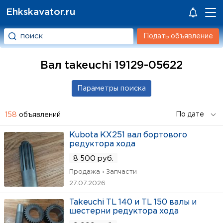
Ehkskavator.ru
Подать объявление
Вал takeuchi 19129-05622
158
объявлений
Kubota KX251 вал бортового
редуктора хода
8 500 руб.
Продажа › Запчасти
27.07.2026
Takeuchi TL 140 и TL 150 валы и
шестерни редуктора хода